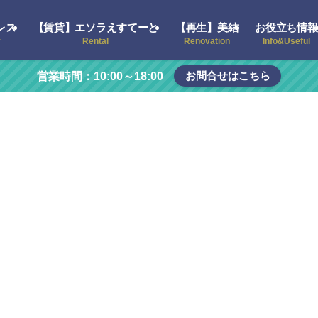
レス
【賃貸】エソラえすてーと
【再生】美結
お役立ち情報
y
Rental
Renovation
Info&Useful
お問合せはこちら
営業時間：10:00～18:00