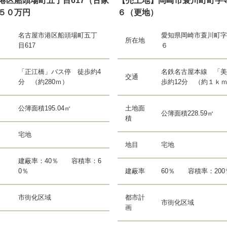
港区船頭場町五丁目617（古家
【売土地】岡崎市蓑川町町字
５０万円
６（更地）
名古屋市港区船頭場町五丁
愛知県岡崎市蓑川町字
所在地
目617
６
「正江橋」バス停 徒歩約4
名鉄名古屋本線 「美
交通
分 （約280ｍ）
歩約12分 （約１ｋ
公簿面積195.04㎡
土地面
公簿面積228.59㎡
積
宅地
地目
宅地
建蔽率：40％ 容積率：6
0％
建蔽率
60％ 容積率：200
市街化区域
都市計
市街化区域
画