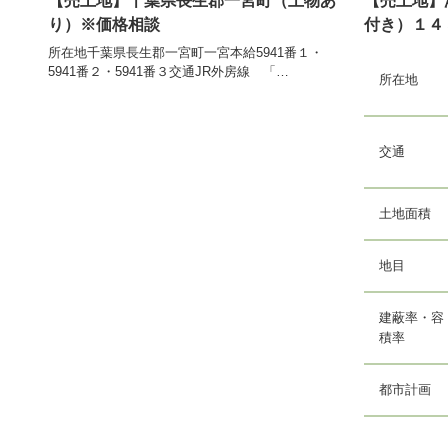
【売土地】千葉県長生郡一宮町（上物あ
【売土地】
り）※価格相談
付き）１４
所在地千葉県長生郡一宮町一宮本給5941番１・
5941番２・5941番３交通JR外房線 「…
所在地
交通
土地面積
地目
建蔽率・容
積率
都市計画