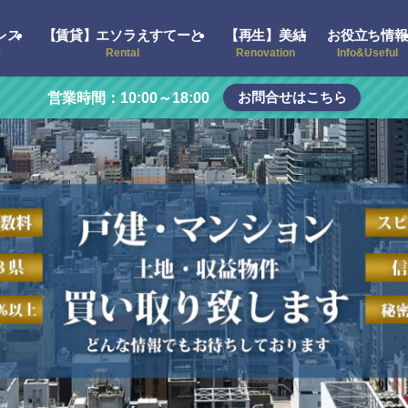
レス
【賃貸】エソラえすてーと
【再生】美結
お役立ち情報
y
Rental
Renovation
Info&Useful
お問合せはこちら
営業時間：10:00～18:00