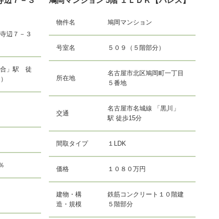
寺辺７－３
鳩岡マンション 5階 １ＬＤＫ【パレス】
物件名
鳩岡マンション
寺辺７－３
号室名
５０９（５階部分）
合」駅 徒
名古屋市北区鳩岡町一丁目
所在地
ｍ）
５番地
名古屋市名城線 「黒川」
交通
駅 徒歩15分
間取タイプ
１LDK
％
価格
１０８０万円
建物・構
鉄筋コンクリート１０階建
造・規模
５階部分