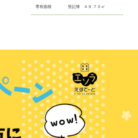
専有面積
登記簿 ４９.７０㎡